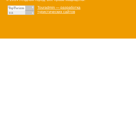
Touradmin — разработка
туристических сайтов